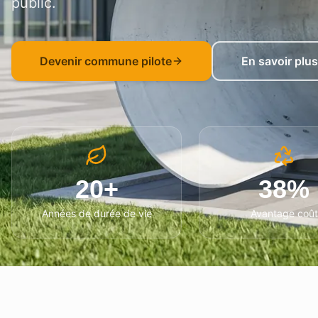
public.
Devenir commune pilote
En savoir plus
20+
38%
Années de durée de vie
Avantage coût