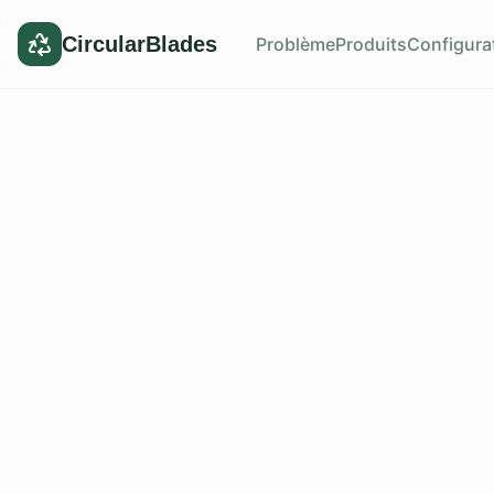
CircularBlades
Problème
Produits
Configura