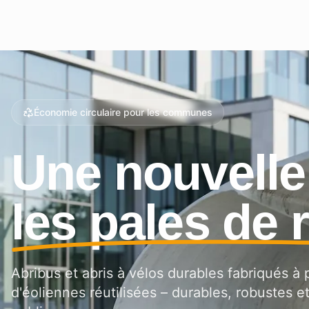
Économie circulaire pour les communes
Une nouvelle
les pales de 
Abribus et abris à vélos durables fabriqués à 
d'éoliennes réutilisées – durables, robustes et