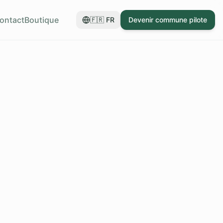
ontact
Boutique
🇫🇷
FR
Devenir commune pilote