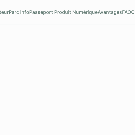
teur
Parc info
Passeport Produit Numérique
Avantages
FAQ
C